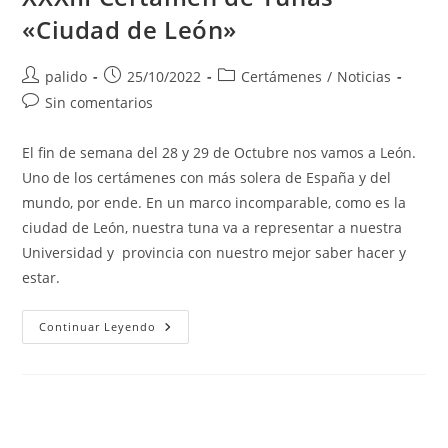
«Ciudad de León»
Autor
Publicación
Categoría
palido
25/10/2022
Certámenes
/
Noticias
de
de
de
Comentarios
Sin comentarios
la
la
la
de
entrada:
entrada:
entrada:
la
El fin de semana del 28 y 29 de Octubre nos vamos a León.
entrada:
Uno de los certámenes con más solera de España y del
mundo, por ende. En un marco incomparable, como es la
ciudad de León, nuestra tuna va a representar a nuestra
Universidad y provincia con nuestro mejor saber hacer y
estar.
XXXIII
Continuar Leyendo
Certamen
De
Tunas
«Ciudad
De
León»