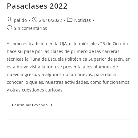
Pasaclases 2022
Autor
Publicación
Categoría
palido
24/10/2022
Noticias
de
de
de
Comentarios
Sin comentarios
la
la
la
de
entrada:
entrada:
entrada:
la
Y como es tradición en la UJA, este miércoles 26 de Octubre,
entrada:
hace su pase por las clases de primero de las carreras
técnicas la Tuna de Escuela Politécnica Superior de Jaén. en
esta breve visita la tuna se presenta a los alumnos de
nuevo ingreso, y a algunos no tan nuevos, para dar a
conocer lo que es, nuestras actividades, como funcionamos
y otras cuestiones curiosas.
Pasaclases
Continuar Leyendo
2022