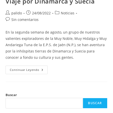
Viaje por Dinamarca y Suecia
Autor
Publicación
Categoría
palido
24/08/2022
Noticias
de
de
de
Comentarios
Sin comentarios
la
la
la
de
entrada:
entrada:
entrada:
la
En la segunda semana de agosto, un grupo de nuestros
entrada:
valientes exploradores de la Muy Noble, Muy Hidalga y Muy
Andariega Tuna de la E.P.S. de Jaén (N.P.), se han aventura
por la inhóspitas tierras de Dinamarca y Suecia para
conocer a fondo su cultura y sus gentes.
Viaje
Continuar Leyendo
Por
Dinamarca
Y
Suecia
Buscar
BUSCAR