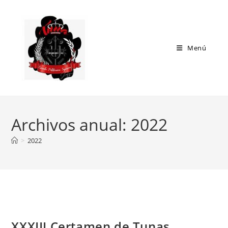
Ir
al
contenido
Menú
Archivos anual: 2022
>
2022
XXXIII Certamen de Tunas