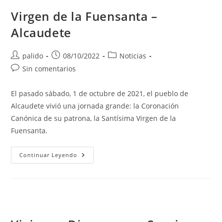
Virgen de la Fuensanta –
Alcaudete
Autor
Publicación
Categoría
palido
08/10/2022
Noticias
de
de
de
Comentarios
Sin comentarios
la
la
la
de
entrada:
entrada:
entrada:
la
El pasado sábado, 1 de octubre de 2021, el pueblo de
entrada:
Alcaudete vivió una jornada grande: la Coronación
Canónica de su patrona, la Santísima Virgen de la
Fuensanta.
Virgen
Continuar Leyendo
De
La
Fuensanta
–
Alcaudete